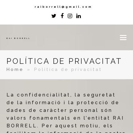
raiborrell@gmail.com
Twitter
Facebook
Instagram
LinkedIn
RAI BORRELL
POLÍTICA DE PRIVACITAT
Home
»
Política de privacitat
La confidencialitat, la seguretat
de la informació i la protecció de
dades de caràcter personal són
valors fonamentals en l’entitat RAI
BORRELL. Per aquest motiu, els