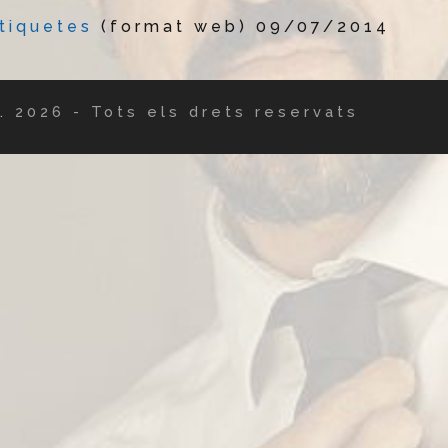
tiquetes
(format web) 09/07/2014
.
2026 - Tots els drets reservats
Twitte
Fac
I