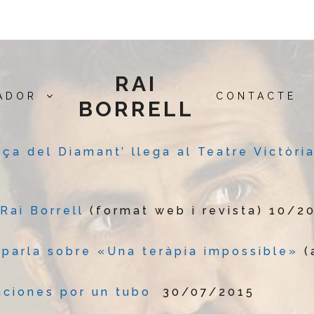
RAI
ADOR
CONTACTE
BORRELL
aça del Diamant’ llega al Teatre Victòr
Rai Borrell
(format web i revista) 10/2
s parla sobre «Una teràpia impossible»
(
aciones por un tubo
30/07/2015