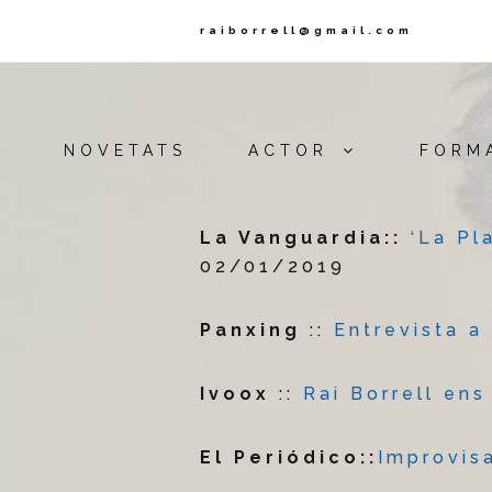
raiborrell@gmail.com
NOVETATS
ACTOR
FORM
La Vanguardia::
‘La Pl
02/01/2019
Panxing
::
Entrevista a 
Ivoox
::
Rai Borrell en
El Periódico::
Improvis