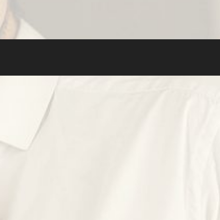
r
ebook
nstagram
LinkedIn